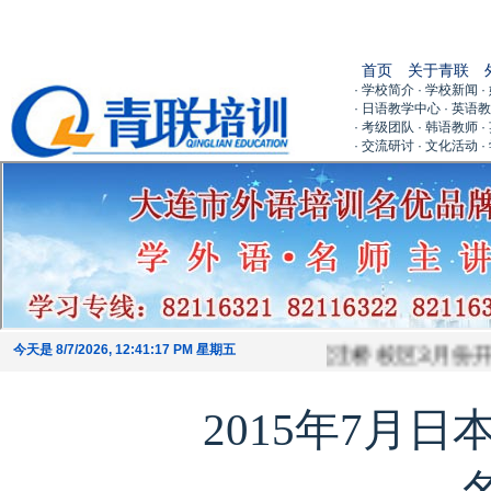
首页
关于青联
· 学校简介
· 学校新闻
·
· 日语教学中心
· 英语
· 考级团队
· 韩语教师
·
· 交流研讨
· 文化活动
·
今天是 8/7/2026, 12:41:17 PM 星期五
校3月份开课
青泥洼桥校区3月份开课
(
2016-07-29
)
(
2016
2015年7月日