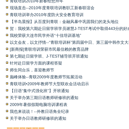
青联培训2010年新春给您拜年
现场直击--2010年度青联培训教职工新春联谊会
青联培训举办2010年度防火安全教育培训
【半岛晨报】从百度到青联：金融风暴中巩固我们的龙头地位
贺：我校第六期赴日留学班学员谢慧J-TEST考试中取得443分的好
我校荣获大连市民学外语“十佳培训基地”
以文会友，以文抒情--“青联培训杯”第四届中日、第三届中韩作文
[新商报]青联培训荣获市民最信赖的教育品牌
第七期赴日留学班、J-TEST辅导班开班通知
针对赴日留学方面的课程答疑
师生同台乐，喜迎教师节
巅峰体验--青联2009年度教师节拓展活动
青联培训•2009年教师节大型联欢会活动启示
【日语“集中式强化班”】开班通知
关于举办第三期日语教师研修班的通知
2009年暑假假期电脑培训课程表
我也来说说！--外教日语角全纪录
关于举办日语教师研修班的通知