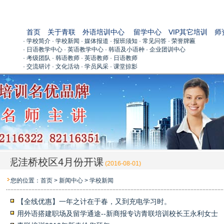
首页
关于青联
外语培训中心
留学中心
VIP其它培训
师
· 学校简介
· 学校新闻
· 媒体报道
· 报班须知
· 常见问答
· 荣誉牌匾
· 日语教学中心
· 英语教学中心
· 韩语及小语种
· 企业团训中心
· 考级团队
· 韩语教师
· 英语教师
· 日语教师
· 交流研讨
· 文化活动
· 学员风采
· 课堂掠影
泥洼桥校区4月份开课
(
2016-08-01
)
您的位置：
首页
>
新闻中心
> 学校新闻
【全线优惠】一年之计在于春，又到充电学习时。
用外语搭建职场及留学通途--新商报专访青联培训校长王永利女士